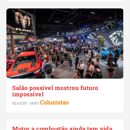
Salão possível mostrou futuro
impossível
Colunistas
02/12/25 - 14:03
|
Motor a combustão ainda tem vida