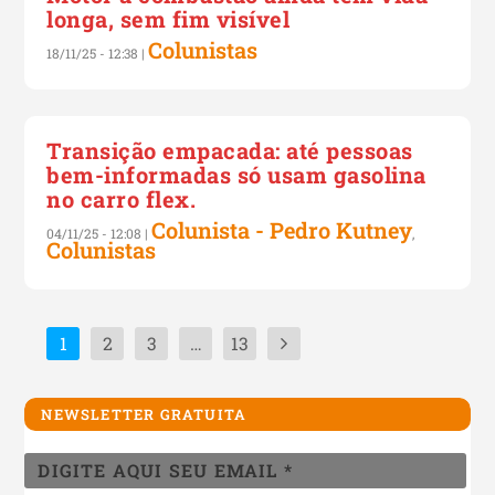
longa, sem fim visível
Colunistas
18/11/25 - 12:38
|
Transição empacada: até pessoas
bem-informadas só usam gasolina
no carro flex.
Colunista - Pedro Kutney
04/11/25 - 12:08
|
,
Colunistas
1
2
3
…
13
NEWSLETTER GRATUITA