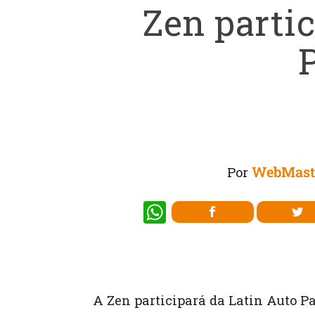
Zen parti
WebMast
Por
W
h
at
s
A
A Zen participará da Latin Auto Pa