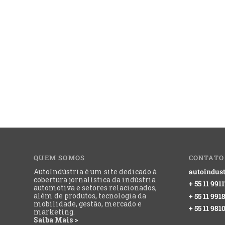
QUEM SOMOS
CONTATO
AutoIndústria é um site dedicado à
autoindust
cobertura jornalística da indústria
+ 55 11 991
automotiva e setores relacionados,
além de produtos, tecnologia da
+ 55 11 99
mobilidade, gestão, mercado e
+ 55 11 981
marketing.
Saiba Mais >