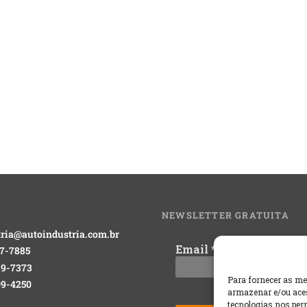
NEWSLETTER GRATUITA
ria@autoindustria.com.br
Email
*
17-7885
189-7373
Para fornecer as me
09-4250
armazenar e/ou aces
tecnologias nos pe