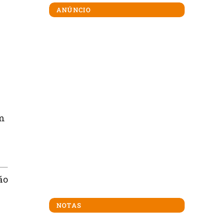
ANÚNCIO
em
ão
NOTAS