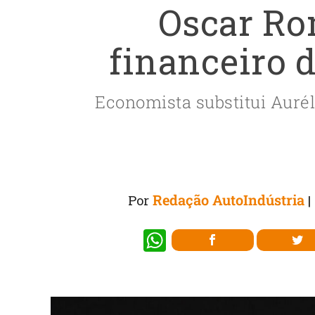
Oscar Rom
financeiro 
Economista substitui Auré
Redação AutoIndústria
Por
|
W
h
at
s