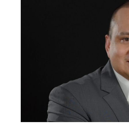
A
p
p