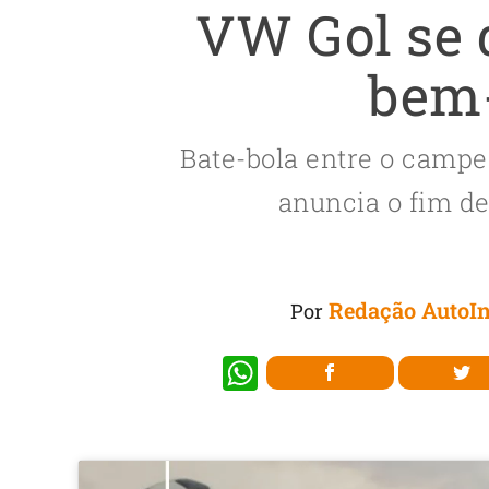
VW Gol se 
bem
Bate-bola entre o camp
anuncia o fim d
Redação AutoIn
Por
W
h
at
s