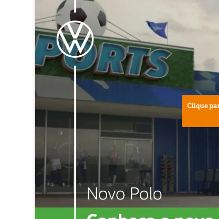
A
p
p
Clique pa