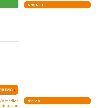
ANÚNCIO
ÓXIMO
Vs médios
NOTAS
quinto ano