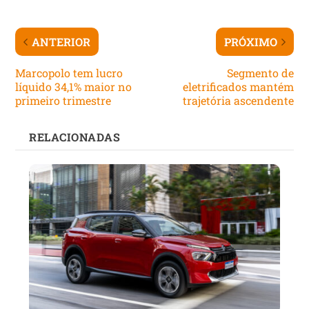
ANTERIOR
PRÓXIMO
Marcopolo tem lucro
Segmento de
líquido 34,1% maior no
eletrificados mantém
primeiro trimestre
trajetória ascendente
RELACIONADAS