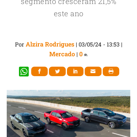
segmento cresceram 21,5%
este ano
Alzira Rodrigues
Por
|
03/05/24 - 13:53
|
Mercado
0
|
W
h
at
s
A
p
p