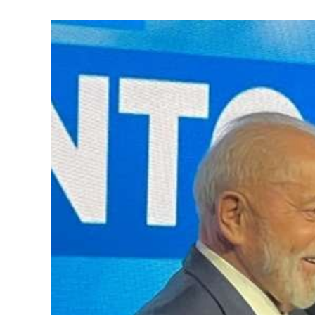
at
s
A
p
p