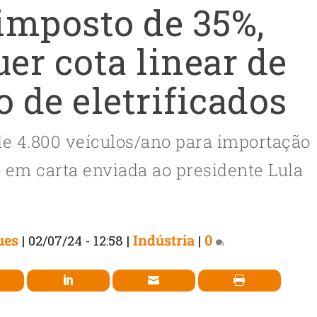
imposto de 35%,
er cota linear de
 de eletrificados
de 4.800 veículos/ano para importação
o em carta enviada ao presidente Lula
ues
Indústria
0
|
02/07/24 - 12:58
|
|