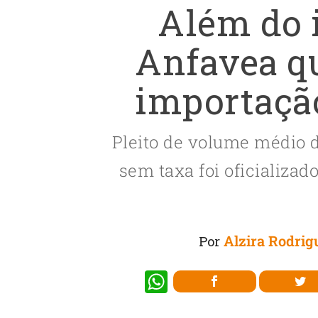
Além do 
Anfavea qu
importação
Pleito de volume médio 
sem taxa foi oficializad
Alzira Rodrig
Por
W
h