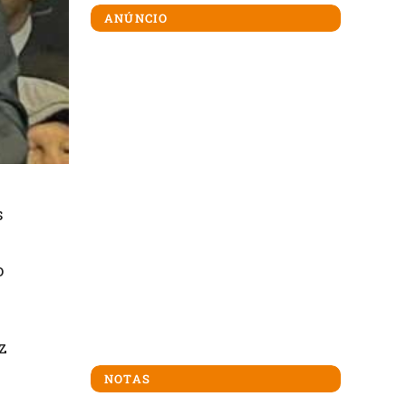
ANÚNCIO
s
o
z
NOTAS