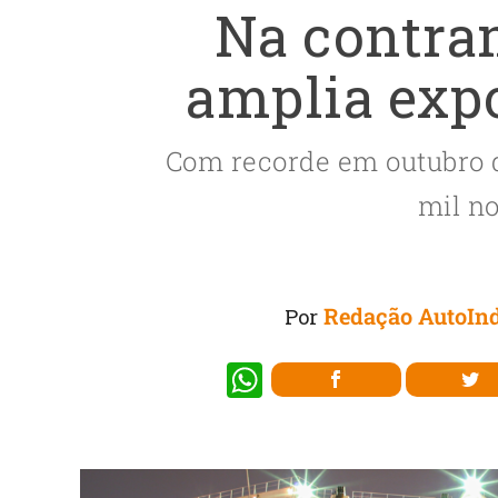
Na contra
amplia exp
Com recorde em outubro d
mil n
Redação AutoInd
Por
W
h
at
s