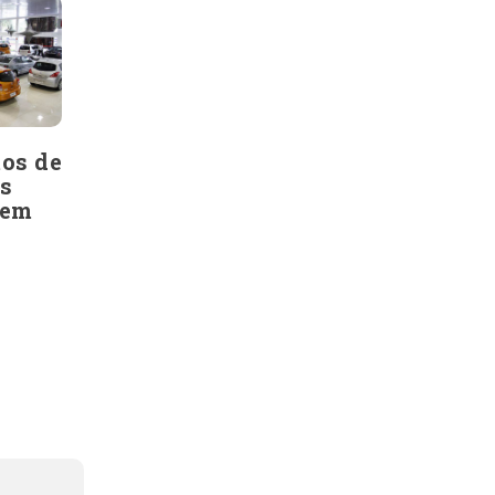
os de
s
 em