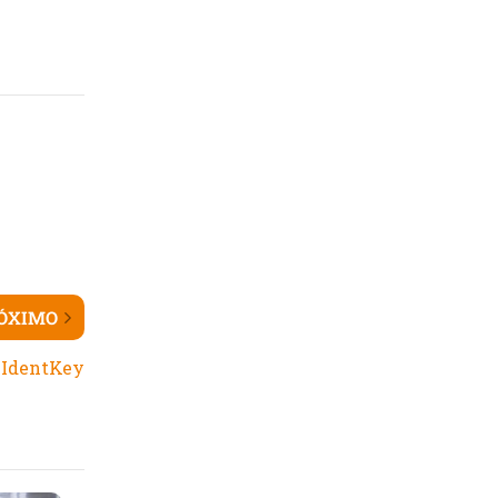
ÓXIMO
a IdentKey