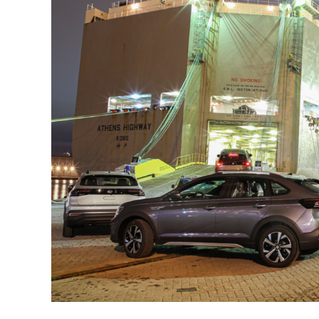
A
p
p