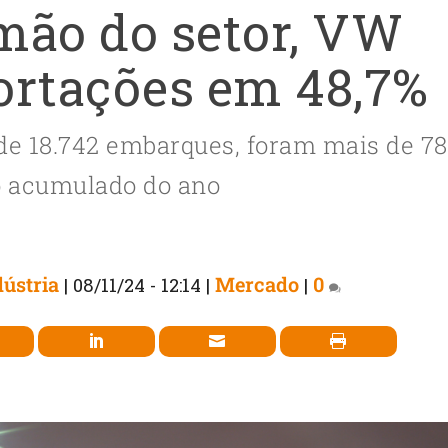
mão do setor, VW
ortações em 48,7%
e 18.742 embarques, foram mais de 78
o acumulado do ano
ústria
Mercado
0
|
08/11/24 - 12:14
|
|