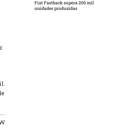
Fiat Fastback supera 200 mil
unidades produzidas
r
l.
de
VW