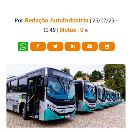
Redação AutoIndústria
Por
|
25/07/25 -
Notas
0
11:49
|
|
W
h
at
s
A
p
p