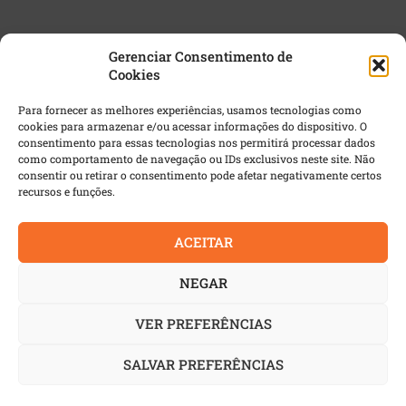
Gerenciar Consentimento de
Cookies
NEWSLETTER GRATUITA
Para fornecer as melhores experiências, usamos tecnologias como
cookies para armazenar e/ou acessar informações do dispositivo. O
Email
*
consentimento para essas tecnologias nos permitirá processar dados
como comportamento de navegação ou IDs exclusivos neste site. Não
consentir ou retirar o consentimento pode afetar negativamente certos
recursos e funções.
ACEITAR
NEGAR
VER PREFERÊNCIAS
© 2022 AutoIndustria | Todos os direitos reservados. É
proibida a reprodução integral ou parcial dos textos sem
SALVAR PREFERÊNCIAS
prévia autorização.