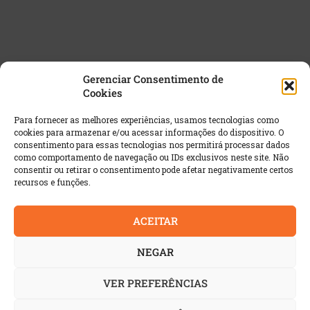
Gerenciar Consentimento de
Cookies
NEWSLETTER GRATUITA
Para fornecer as melhores experiências, usamos tecnologias como
cookies para armazenar e/ou acessar informações do dispositivo. O
Email
*
consentimento para essas tecnologias nos permitirá processar dados
como comportamento de navegação ou IDs exclusivos neste site. Não
consentir ou retirar o consentimento pode afetar negativamente certos
recursos e funções.
ACEITAR
NEGAR
VER PREFERÊNCIAS
© 2022 AutoIndustria | Todos os direitos reservados. É
proibida a reprodução integral ou parcial dos textos sem