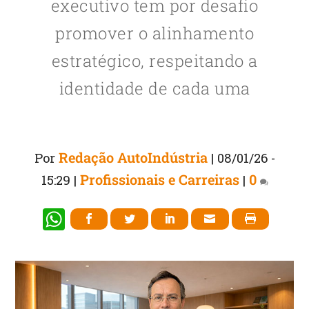
executivo tem por desafio
promover o alinhamento
estratégico, respeitando a
identidade de cada uma
Redação AutoIndústria
Por
|
08/01/26 -
Profissionais e Carreiras
0
15:29
|
|
W
h
at
s
A