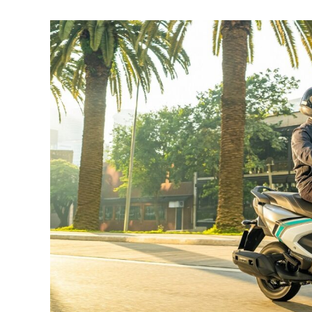
at
s
A
p
p