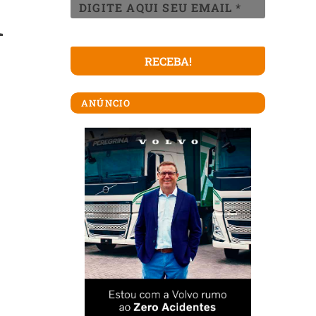
m
ANÚNCIO