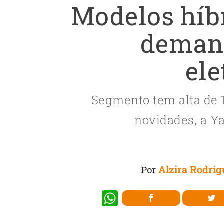
Modelos híb
deman
ele
Segmento tem alta de 
novidades, a Y
Alzira Rodrig
Por
W
h