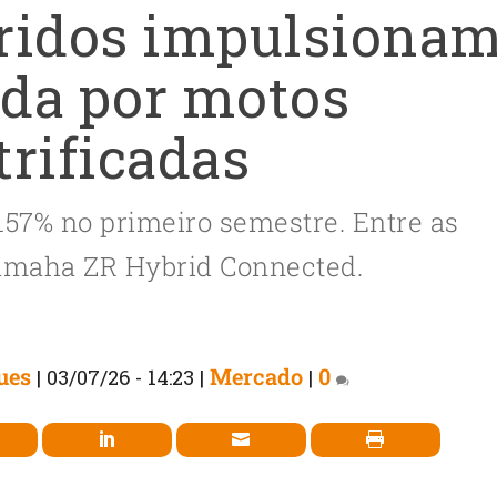
ridos impulsiona
da por motos
trificadas
157% no primeiro semestre. Entre as
amaha ZR Hybrid Connected.
ues
Mercado
0
|
03/07/26 - 14:23
|
|