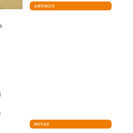
ANÚNCIO
s
l
á
NOTAS