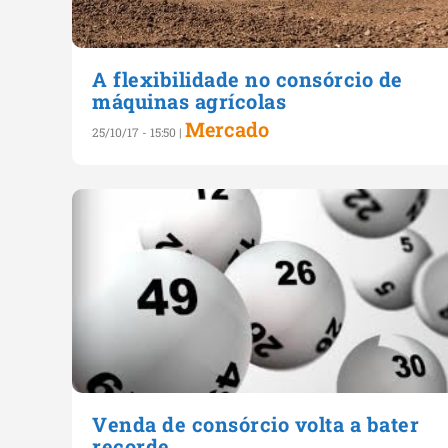
A flexibilidade no consórcio de
máquinas agrícolas
Mercado
25/10/17 - 15:50
|
Venda de consórcio volta a bater
recorde