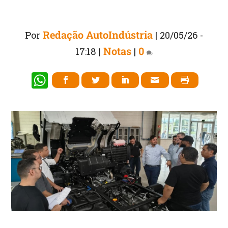
Redação AutoIndústria
Por
|
20/05/26 -
Notas
0
17:18
|
|
W
h
at
s
A
p
p