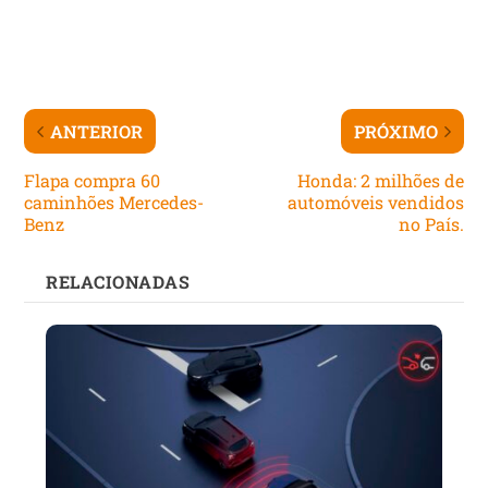
ANTERIOR
PRÓXIMO
Flapa compra 60
Honda: 2 milhões de
caminhões Mercedes-
automóveis vendidos
Benz
no País.
RELACIONADAS