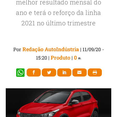
melhor resultado mensal do
ano e terá o reforço da linha
2021 no último trimestre
Redação AutoIndústria
Por
|
11/09/20 -
Produto
0
15:20
|
|
W
h
at
s
A
p