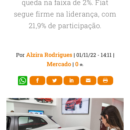
queda na faixa de 2%. Fiat
segue firme na liderança, com
21,9% de participação.
Alzira Rodrigues
Por
|
01/11/22 - 14:11
|
Mercado
0
|
W
h
at
s
A
p