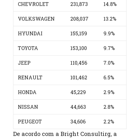
CHEVROLET
231,873
14.8%
VOLKSWAGEN
208,037
13.2%
HYUNDAI
155,159
9.9%
TOYOTA
153,100
9.7%
JEEP
110,456
7.0%
RENAULT
101,462
6.5%
HONDA
45,229
2.9%
NISSAN
44,663
2.8%
PEUGEOT
34,606
2.2%
De acordo com a Bright Consultirg, a