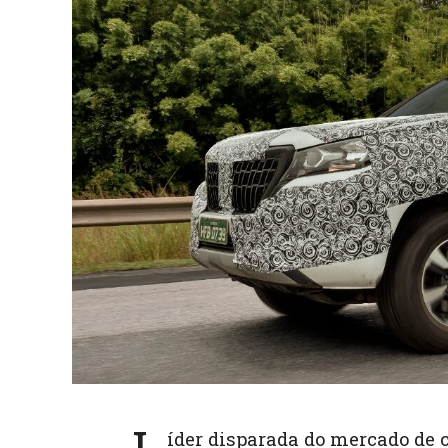
p
p
L
íder disparada do mercado de 