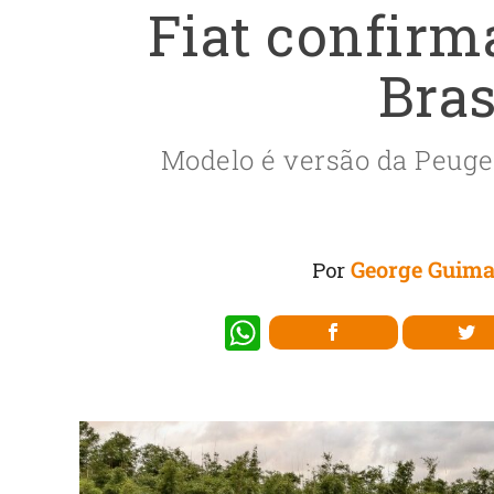
Fiat confirm
Bras
Modelo é versão da Peuge
George Guima
Por
W
h
at
s
A