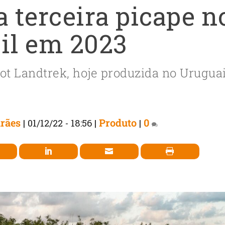
a terceira picape n
il em 2023
ot Landtrek, hoje produzida no Urugua
rães
Produto
0
|
01/12/22 - 18:56
|
|