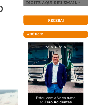
o
i
ANÚNCIO