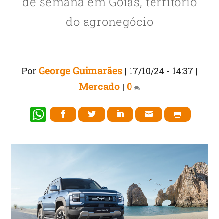
de semana em Goiás, território
do agronegócio
George Guimarães
Por
|
17/10/24 - 14:37
|
Mercado
0
|
W
h
at
s
A
p
p