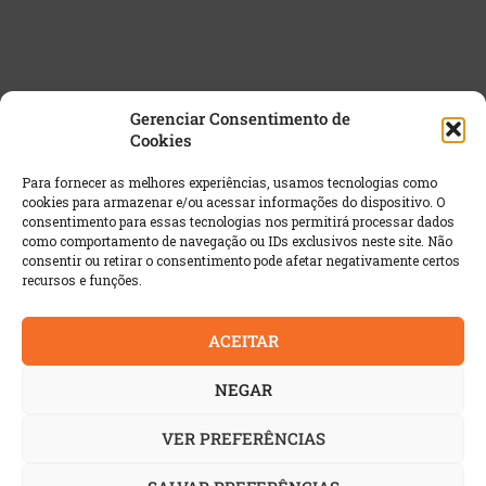
Gerenciar Consentimento de
Cookies
NEWSLETTER GRATUITA
Para fornecer as melhores experiências, usamos tecnologias como
cookies para armazenar e/ou acessar informações do dispositivo. O
Email
*
consentimento para essas tecnologias nos permitirá processar dados
como comportamento de navegação ou IDs exclusivos neste site. Não
consentir ou retirar o consentimento pode afetar negativamente certos
recursos e funções.
ACEITAR
NEGAR
VER PREFERÊNCIAS
© 2022 AutoIndustria | Todos os direitos reservados. É
proibida a reprodução integral ou parcial dos textos sem