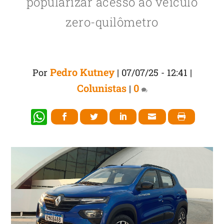
popularizar acesso ao veículo
zero-quilômetro
Pedro Kutney
Por
|
07/07/25 - 12:41
|
Colunistas
0
|
W
h
at
s
A
p
p