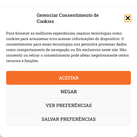
Gerenciar Consentimento de
Cookies
Para fornecer as melhores experiências, usamos tecnologias como
cookies para armazenar e/ou acessar informações do dispositivo. O
consentimento para essas tecnologias nos permitirá processar dados
NOTAS
como comportamento de navegação ou IDs exclusivos neste site. Não
consentir ou retirar o consentimento pode afetar negativamente certos
recursos e funções.
Mercedes-Benz entrega os primeiros Superarticulados em
Curitiba
VWCO aumenta presença no serviço público de SC
ACEITAR
Marcopolo fornece 36 ônibus Viaggio G8 900 para a SC
NEGAR
Minas
Ford Transit adaptada se torna ferramenta da segurança
VER PREFERÊNCIAS
pública baiana
Mercedes-Benz aumenta presença no serviço público do
SALVAR PREFERÊNCIAS
Paraná
Nutrymax renova frota de caminhões com a Mercedes-