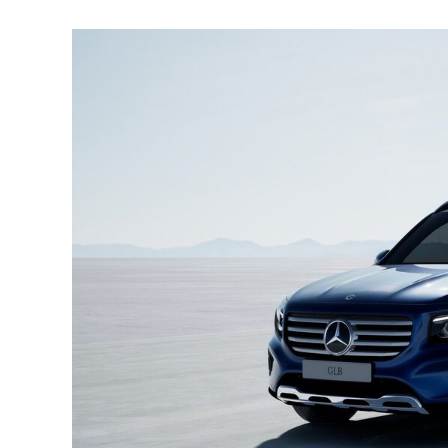
at
s
A
p
p