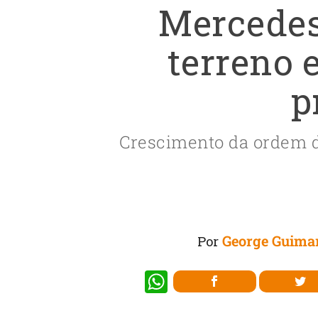
Mercedes
terreno 
p
Crescimento da ordem d
George Guima
Por
W
h