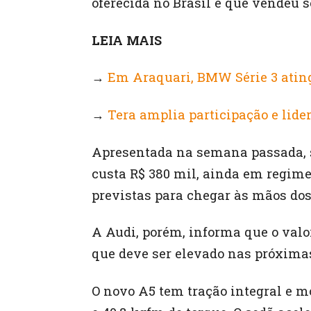
oferecida no Brasil e que vendeu 
LEIA MAIS
→
Em Araquari, BMW Série 3 atin
→
Tera amplia participação e li
Apresentada na semana passada, s
custa R$ 380 mil, ainda em regim
previstas para chegar às mãos d
A Audi, porém, informa que o valor
que deve ser elevado nas próxim
O novo A5 tem tração integral e mo