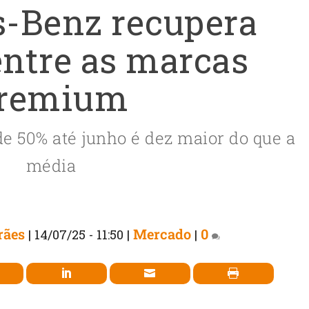
-Benz recupera
entre as marcas
remium
e 50% até junho é dez maior do que a
média
rães
Mercado
0
|
14/07/25 - 11:50
|
|