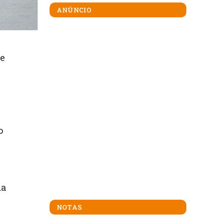
ANÚNCIO
e
o
da
NOTAS