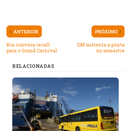
ANTERIOR
PRÓXIMO
Kia convoca recall
GM sustenta a ponta
para o Grand Carnival
no semestre
RELACIONADAS