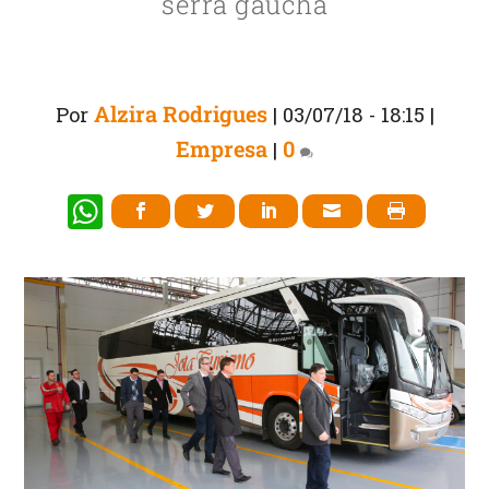
serra gaúcha
Alzira Rodrigues
Por
|
03/07/18 - 18:15
|
Empresa
0
|
W
h
at
s
A
p
p