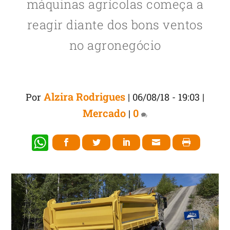
máquinas agrícolas começa a
reagir diante dos bons ventos
no agronegócio
Alzira Rodrigues
Por
|
06/08/18 - 19:03
|
Mercado
0
|
W
h
at
s
A
p