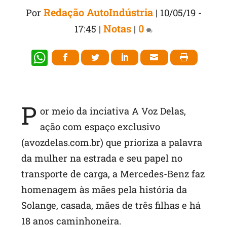
Redação AutoIndústria
Por
|
10/05/19 -
Notas
0
17:45
|
|
W
h
at
s
P
or meio da inciativa A Voz Delas,
A
ação com espaço exclusivo
p
(avozdelas.com.br) que prioriza a palavra
p
da mulher na estrada e seu papel no
transporte de carga, a Mercedes-Benz faz
homenagem às mães pela história da
Solange, casada, mães de três filhas e há
18 anos caminhoneira.