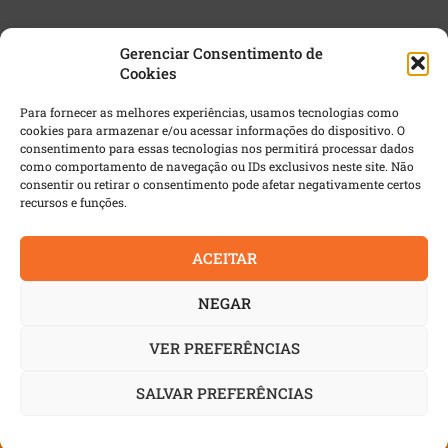
Gerenciar Consentimento de
Cookies
NEWSLETTER GRATUITA
Para fornecer as melhores experiências, usamos tecnologias como
cookies para armazenar e/ou acessar informações do dispositivo. O
Email
*
consentimento para essas tecnologias nos permitirá processar dados
como comportamento de navegação ou IDs exclusivos neste site. Não
consentir ou retirar o consentimento pode afetar negativamente certos
recursos e funções.
ACEITAR
NEGAR
VER PREFERÊNCIAS
© 2022 AutoIndustria | Todos os direitos reservados. É
proibida a reprodução integral ou parcial dos textos sem
SALVAR PREFERÊNCIAS
prévia autorização.