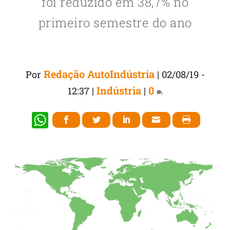
foi reduzido em 38,7% no
primeiro semestre do ano
Redação AutoIndústria
Por
|
02/08/19 -
Indústria
0
12:37
|
|
W
h
at
s
A
p
p