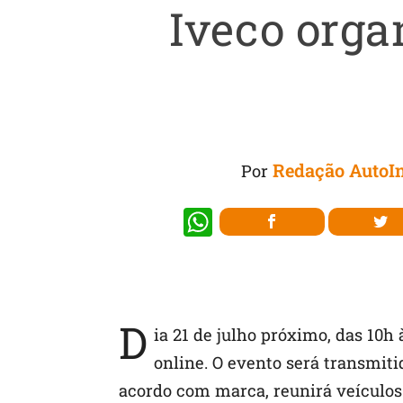
Iveco orga
Redação AutoIn
Por
W
h
at
s
D
A
ia 21 de julho próximo, das 10h 
p
online. O evento será transmitid
p
acordo com marca, reunirá veículos