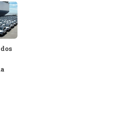
 dos
na