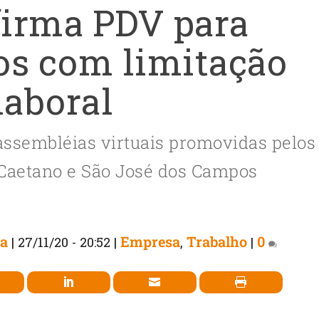
irma PDV para
s com limitação
laboral
assembléias virtuais promovidas pelos
 Caetano e São José dos Campos
ia
Empresa
Trabalho
0
|
27/11/20 - 20:52
|
,
|