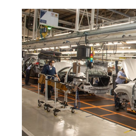
at
s
A
p
p