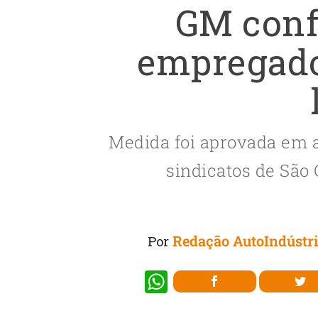
GM conf
empregado
Medida foi aprovada em 
sindicatos de São
Redação AutoIndústr
Por
W
h