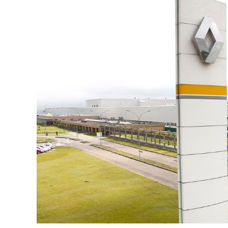
A
p
p