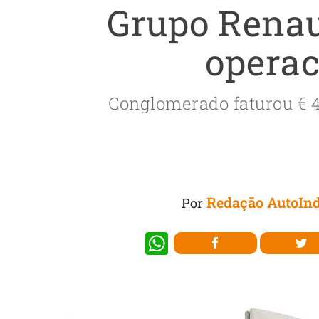
Grupo Renau
operac
Conglomerado faturou € 4
Redação AutoInd
Por
W
h
at
s