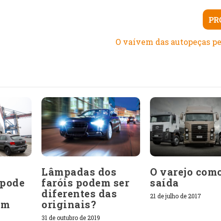
PR
O vaívem das autopeças p
Lâmpadas dos
O varejo com
 pode
faróis podem ser
saída
diferentes das
21 de julho de 2017
em
originais?
31 de outubro de 2019