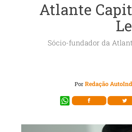
Atlante Capi
Le
Sócio-fundador da Atlan
Redação AutoInd
Por
W
h
at
s