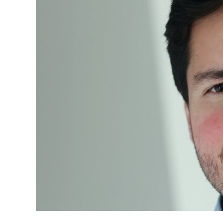
A
p
p