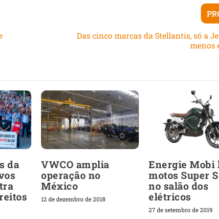
PR
e
Das cinco marcas da Stellantis, só a J
menos 
s da
VWCO amplia
Energie Mobi 
vos
operação no
motos Super S
tra
México
no salão dos
reitos
elétricos
12 de dezembro de 2018
27 de setembro de 2019