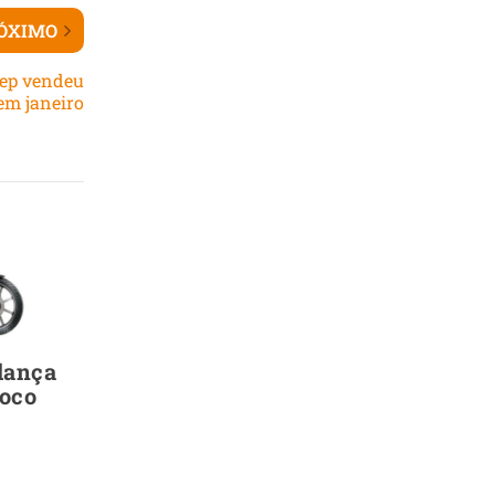
ÓXIMO
eep vendeu
em janeiro
lança
oco