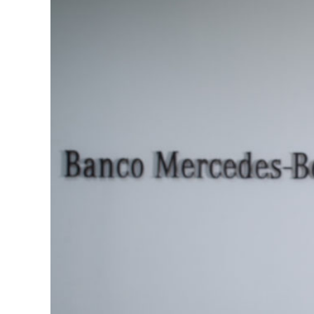
A
p
p