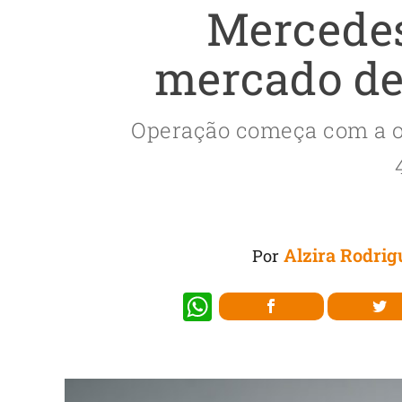
Mercedes
mercado de 
Operação começa com a of
Alzira Rodrig
Por
W
h
at
s