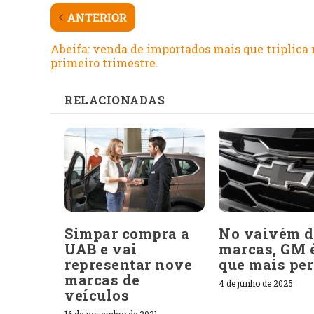
ANTERIOR
Abeifa: venda de importados mais que triplica 
primeiro trimestre.
RELACIONADAS
Simpar compra a
No vaivém d
UAB e vai
marcas, GM 
representar nove
que mais pe
marcas de
4 de junho de 2025
veículos
16 de novembro de 2021