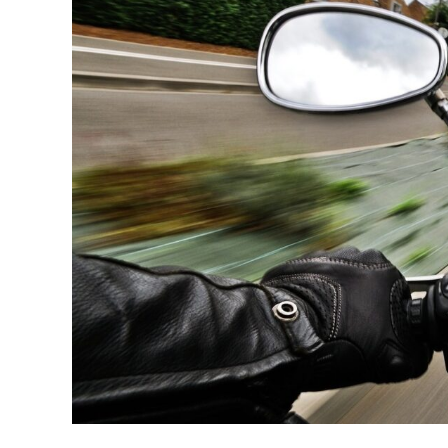
A
p
p