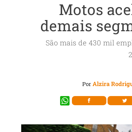
Motos ace
demais segm
São mais de 430 mil emp
2
Alzira Rodrig
Por
W
h
at
s