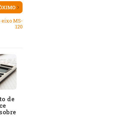
ÓXIMO
 eixo MS-
120
to de
ce
sobre