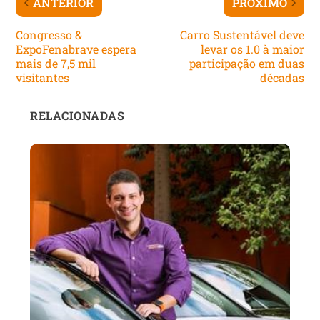
ANTERIOR
PRÓXIMO
Congresso &
Carro Sustentável deve
ExpoFenabrave espera
levar os 1.0 à maior
mais de 7,5 mil
participação em duas
visitantes
décadas
RELACIONADAS