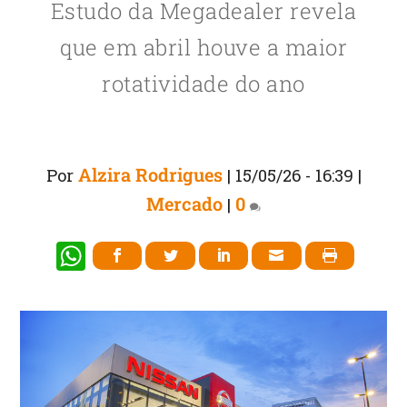
Estudo da Megadealer revela
que em abril houve a maior
rotatividade do ano
Alzira Rodrigues
Por
|
15/05/26 - 16:39
|
Mercado
0
|
W
h
at
s
A
p