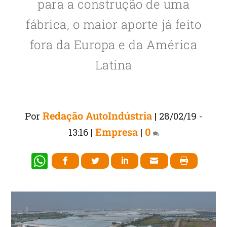
para a construção de uma
fábrica, o maior aporte já feito
fora da Europa e da América
Latina
Redação AutoIndústria
Por
|
28/02/19 -
Empresa
0
13:16
|
|
W
h
at
s
A