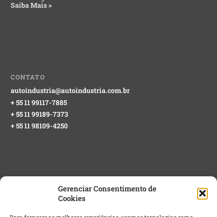
Saiba Mais >
CONTATO
autoindustria@autoindustria.com.br
+ 55 11 99117-7885
+ 55 11 99189-7373
+ 55 11 98109-4250
Gerenciar Consentimento de
Cookies
NEWSLETTER GRATUITA
Para fornecer as melhores experiências, usamos tecnologias como