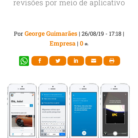
revisões por meio de aplicativo
George Guimarães
Por
|
26/08/19 - 17:18
|
Empresa
0
|
W
h
at
s
A
p
p