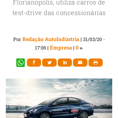
Florianópolis, utiliza carros de
test-drive das concessionárias
Redação AutoIndústria
Por
|
31/03/20 -
Empresa
0
17:06
|
|
W
h
at
s
A
p
p