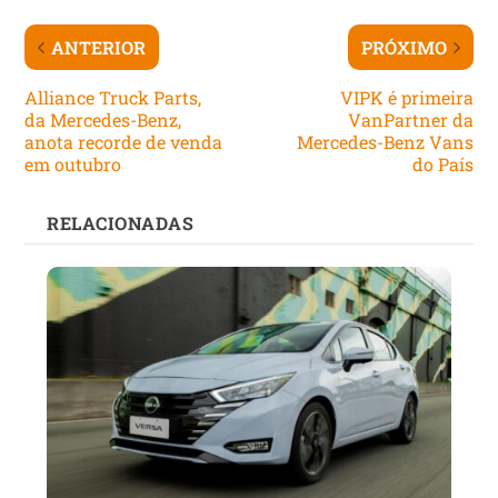
ANTERIOR
PRÓXIMO
Alliance Truck Parts,
VIPK é primeira
da Mercedes-Benz,
VanPartner da
anota recorde de venda
Mercedes-Benz Vans
em outubro
do País
RELACIONADAS