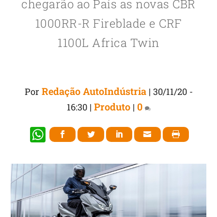
chegarão ao País as novas CBR
1000RR-R Fireblade e CRF
1100L Africa Twin
Redação AutoIndústria
Por
|
30/11/20 -
Produto
0
16:30
|
|
W
h
at
s
A
p