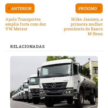
ANTERIOR
PRÓXIMO
Apolo Transportes
Hilke Janssen, a
amplia frota com dez
primeira mulher
VW Meteor
presidente do Banco
M-Benz
RELACIONADAS