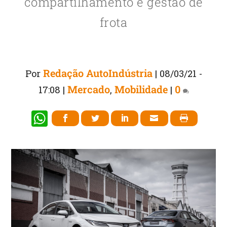
compartilhamento e gestão de
frota
Redação AutoIndústria
Por
|
08/03/21 -
Mercado
Mobilidade
0
17:08
|
,
|
W
h
at
s
A
p
p