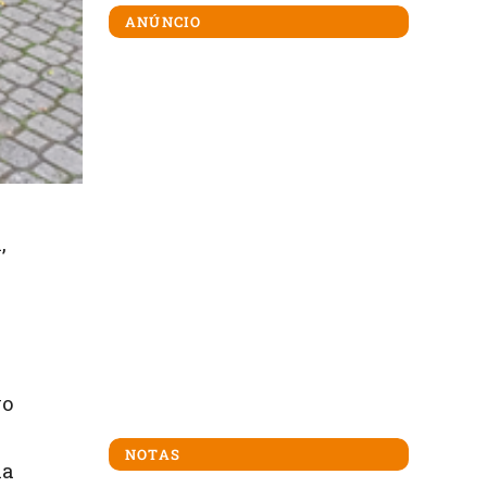
ANÚNCIO
,
vo
NOTAS
ma