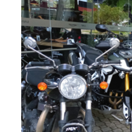
A
p
p