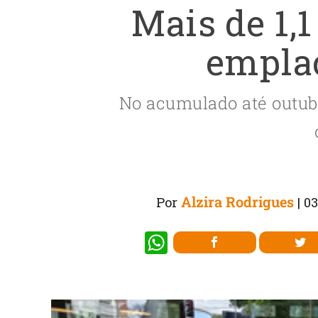
Mais de 1,
empla
No acumulado até outub
Alzira Rodrigues
Por
|
03
W
h
at
s