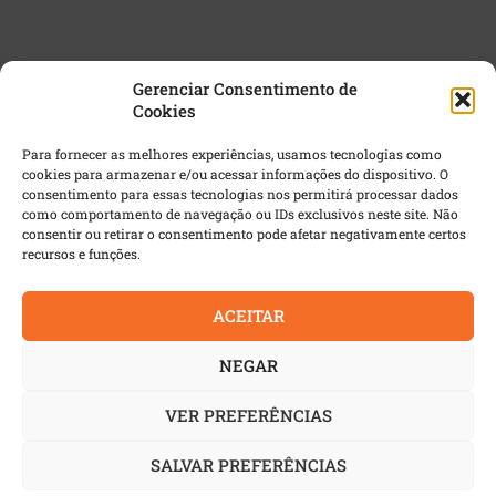
Gerenciar Consentimento de
Cookies
NEWSLETTER GRATUITA
Para fornecer as melhores experiências, usamos tecnologias como
cookies para armazenar e/ou acessar informações do dispositivo. O
Email
*
consentimento para essas tecnologias nos permitirá processar dados
como comportamento de navegação ou IDs exclusivos neste site. Não
consentir ou retirar o consentimento pode afetar negativamente certos
recursos e funções.
ACEITAR
NEGAR
VER PREFERÊNCIAS
© 2022 AutoIndustria | Todos os direitos reservados. É
proibida a reprodução integral ou parcial dos textos sem
SALVAR PREFERÊNCIAS
prévia autorização.