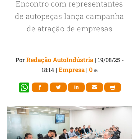
Encontro com representantes
de autopeças lança campanha
de atração de empresas
Redação AutoIndústria
Por
|
19/08/25 -
Empresa
0
18:14
|
|
W
h
at
s
A
p