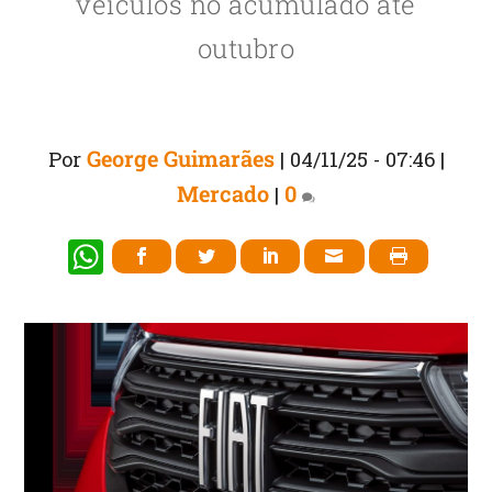
veículos no acumulado até
outubro
George Guimarães
Por
|
04/11/25 - 07:46
|
Mercado
0
|
W
h
at
s
A
p
p