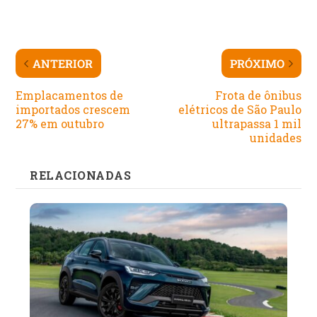
ANTERIOR
PRÓXIMO
Emplacamentos de
Frota de ônibus
importados crescem
elétricos de São Paulo
27% em outubro
ultrapassa 1 mil
unidades
RELACIONADAS