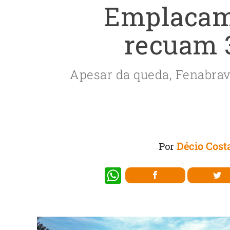
Emplacam
recuam 
Apesar da queda, Fenabrav
Décio Cost
Por
W
h
at
s