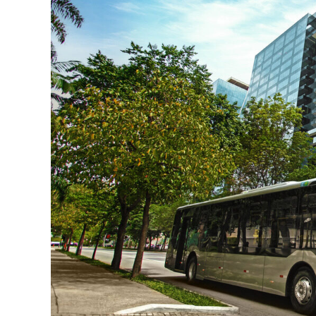
A
p
p