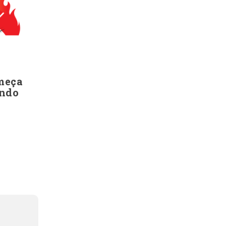
meça
ando