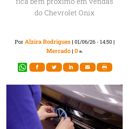
fica bem próximo em vendas
do Chevrolet Onix
Alzira Rodrigues
Por
|
01/06/26 - 14:50
|
Mercado
0
|
W
h
at
s
A
p
p