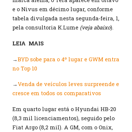
marca alemã, o Tera aparece em oitavo
e o Nivus em décimo lugar, conforme
tabela divulgada nesta segunda-feira, 1,
pela consultoria K.Lume
(veja abaixo
).
LEIA MAIS
→
BYD sobe para o 4º lugar e GWM entra
no Top 10
→
Venda de veículos leves surpreende e
cresce em todos os comparativos
Em quarto lugar está o Hyundai HB-20
(8,3 mil licenciamentos), seguido pelo
Fiat Argo (8,2 mil). A GM, com o Onix,