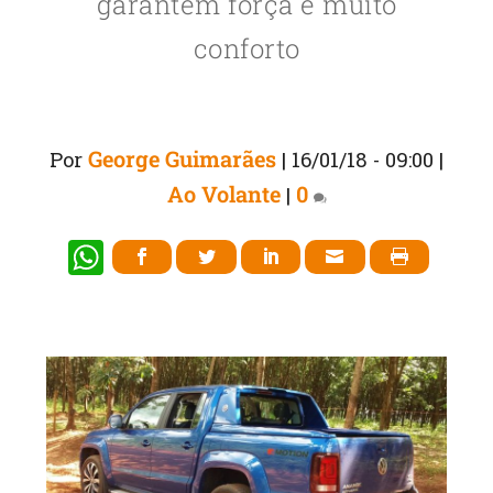
garantem força e muito
conforto
George Guimarães
Por
|
16/01/18 - 09:00
|
Ao Volante
0
|
W
h
at
s
A
p
p