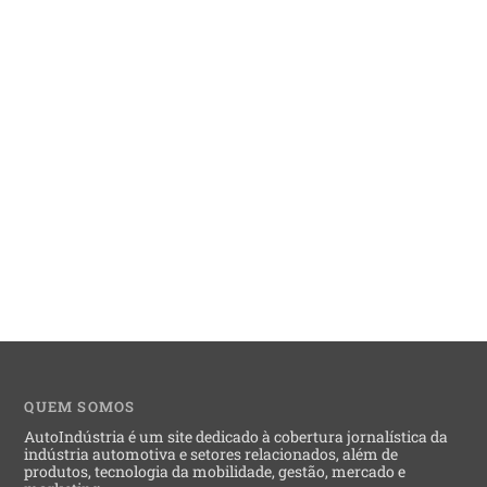
QUEM SOMOS
AutoIndústria é um site dedicado à cobertura jornalística da
indústria automotiva e setores relacionados, além de
produtos, tecnologia da mobilidade, gestão, mercado e