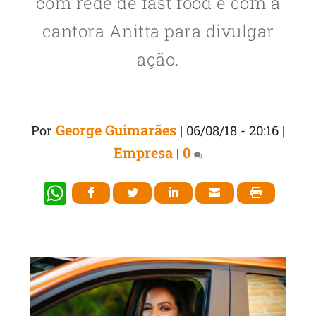
com rede de fast food e com a
cantora Anitta para divulgar
ação.
George Guimarães
Por
|
06/08/18 - 20:16
|
Empresa
0
|
W
h
at
s
A
p