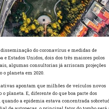
 disseminação do coronavírus e medidas de
a e Estados Unidos, dois dos três maiores polos
is, algumas consultorias já arriscam projeções
o o planeta em 2020.
mativas apontam que milhões de veículos novos
 o planeta. E, diferente do que boa parte dos
o, quando a epidemia estava concentrada sobretu
al de autopeças, o principal fator do tombo será 