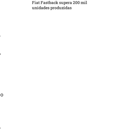
Fiat Fastback supera 200 mil
unidades produzidas
m
,
ão
a