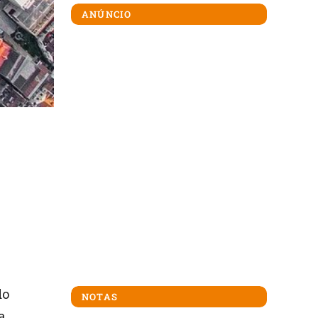
ANÚNCIO
do
NOTAS
a