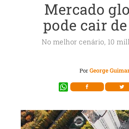
Mercado glo
pode cair de
No melhor cenário, 10 mi
George Guima
Por
W
h
at
s
A