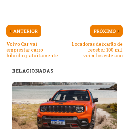
ANTERIOR
PRÓXIMO
Volvo Car vai
Locadoras deixarão de
emprestar carro
receber 100 mil
híbrido gratuitamente
veículos este ano
RELACIONADAS