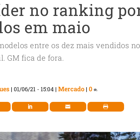
líder no ranking po
los em maio
 modelos entre os dez mais vendidos n
l. GM fica de fora.
gues
Mercado
0
|
01/06/21 - 15:04
|
|