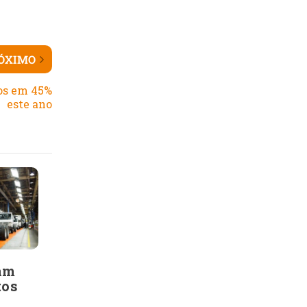
ÓXIMO
os em 45%
este ano
am
tos