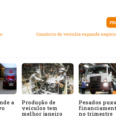
PR
ão
Consórcio de veículos expande negóci
nde a
Produção de
Pesados pux
vo
veículos tem
financiamen
melhor janeiro
no trimestre