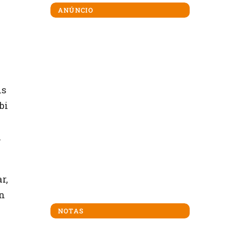
ANÚNCIO
is
bi
m
r,
en
NOTAS