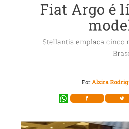
Fiat Argo é 
mode
Stellantis emplaca cinco
Brasi
Alzira Rodri
Por
W
h
at
s