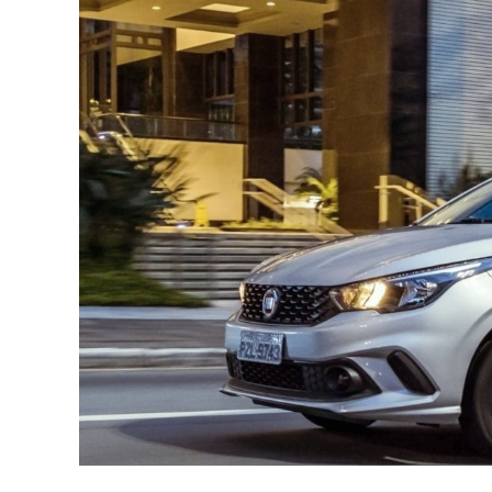
A
p
p