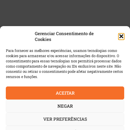
Gerenciar Consentimento de
Cookies
NEWSLETTER GRATUITA
Para fornecer as melhores experiências, usamos tecnologias como
cookies para armazenar e/ou acessar informações do dispositivo. O
Email
*
consentimento para essas tecnologias nos permitirá processar dados
como comportamento de navegação ou IDs exclusivos neste site. Não
consentir ou retirar o consentimento pode afetar negativamente certos
recursos e funções.
ACEITAR
NEGAR
VER PREFERÊNCIAS
© 2022 AutoIndustria | Todos os direitos reservados. É
proibida a reprodução integral ou parcial dos textos sem