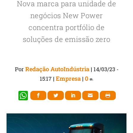
Nova marca para unidade de
negócios New Power
concentra portfólio de
soluções de emissão zero
Redação AutoIndústria
Por
|
14/03/23 -
Empresa
0
15:17
|
|
W
h
at
s