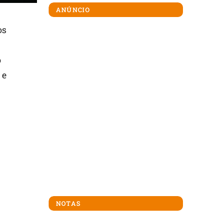
ANÚNCIO
os
o
 e
NOTAS