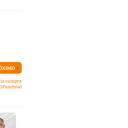
ÓXIMO
tis compra
 DPaschoal