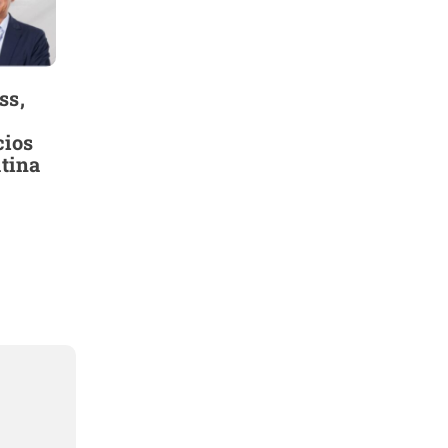
ss,
cios
tina