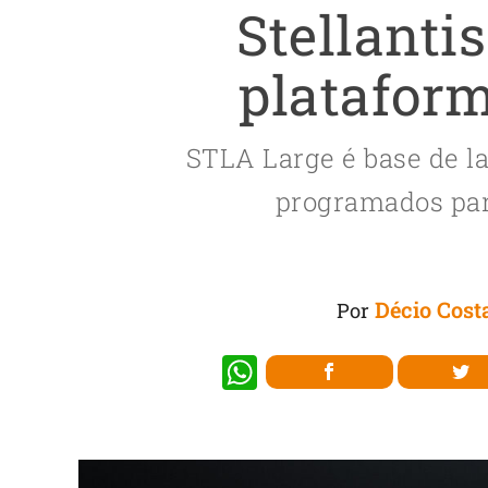
Stellanti
plataform
STLA Large é base de l
programados par
Décio Cost
Por
W
h
at
s