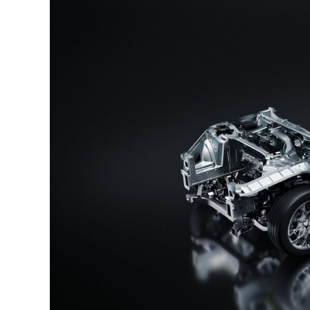
A
p
p