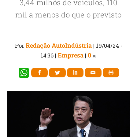
3,44 milhõs de veículos, 110
mil a menos do que o previsto
Redação AutoIndústria
Por
|
19/04/24 -
Empresa
0
14:36
|
|
W
h
at
s
A
p
p