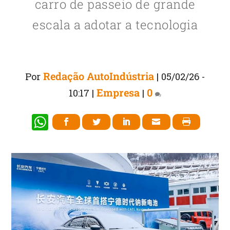
carro de passeio de grande
escala a adotar a tecnologia
Redação AutoIndústria
Por
|
05/02/26 -
Empresa
0
10:17
|
|
W
h
at
s
A
p
p