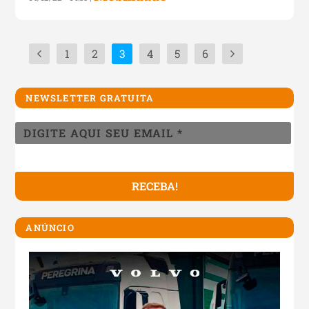
1
2
3
4
5
6
NEWSLETTER GRATUITA
ANÚNCIO