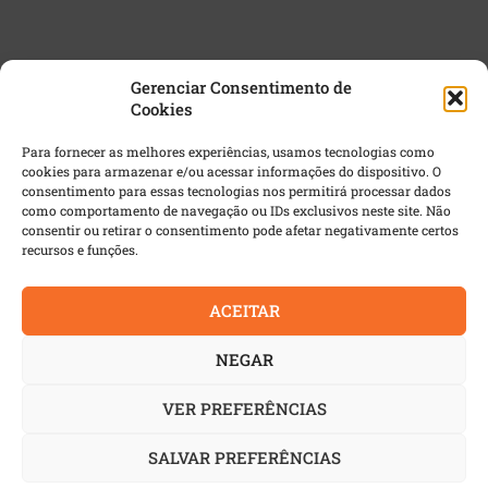
Gerenciar Consentimento de
Cookies
NEWSLETTER GRATUITA
Para fornecer as melhores experiências, usamos tecnologias como
cookies para armazenar e/ou acessar informações do dispositivo. O
Email
*
consentimento para essas tecnologias nos permitirá processar dados
como comportamento de navegação ou IDs exclusivos neste site. Não
consentir ou retirar o consentimento pode afetar negativamente certos
recursos e funções.
ACEITAR
NEGAR
VER PREFERÊNCIAS
© 2022 AutoIndustria | Todos os direitos reservados. É
proibida a reprodução integral ou parcial dos textos sem
SALVAR PREFERÊNCIAS
prévia autorização.